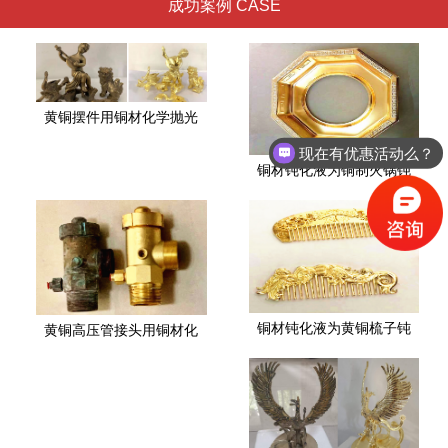
成功案例 CASE
黄铜摆件用铜材化学抛光
现在有优惠活动么？
铜材钝化液为铜制火锅钝
铜材钝化液为黄铜梳子钝
黄铜高压管接头用铜材化