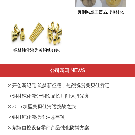
黄铜凤凰工艺品用铜材化
铜材钝化液为黄铜铆钉钝
公司新闻 NEWS
开创新纪元 筑梦新征程丨热烈祝贺美贝仕乔迁
总部之喜
铜材钝化液让铜饰品长时间保持光亮
2017凯盟美贝仕清远挑战之旅
铜材钝化液操作注意事项
紫铜自控设备零件产品钝化防锈方案