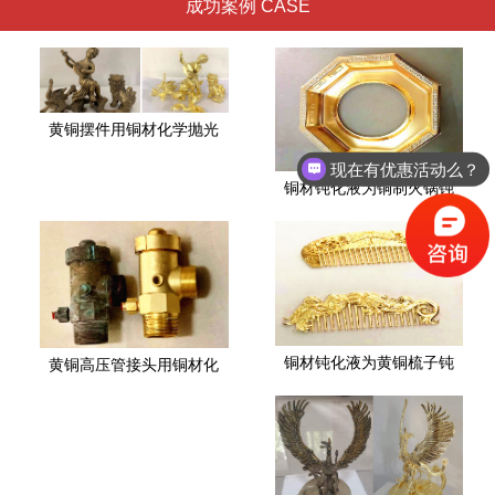
成功案例 CASE
黄铜摆件用铜材化学抛光
现在有优惠活动么？
铜材钝化液为铜制火锅钝
铜材钝化液为黄铜梳子钝
黄铜高压管接头用铜材化