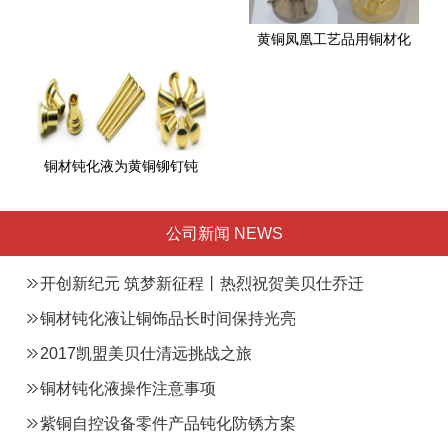
黄铜凤凰工艺品用铜材化
铜材钝化液为黄铜铆钉钝
公司新闻 NEWS
开创新纪元 筑梦新征程丨热烈祝贺美贝仕乔迁
总部之喜
铜材钝化液让铜饰品长时间保持光亮
2017凯盟美贝仕清远挑战之旅
铜材钝化液操作注意事项
紫铜自控设备零件产品钝化防锈方案